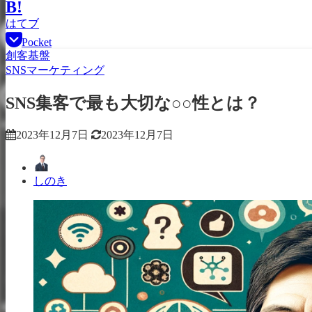
B!
はてブ
Pocket
創客基盤
SNSマーケティング
SNS集客で最も大切な○○性とは？
2023年12月7日
2023年12月7日
しのき