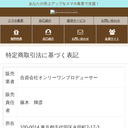
あなたの売上アップをスマホ集客で支援！
スマホ集客
自己紹介
提供サービス
お問い合わせ
無料特典
自己紹介
お問い合わせ
会員サイト
特定商取引法に基づく表記
販売
合資会社オンリーワンプロデューサー
業者
販売
責任
篠木 輝彦
者
所在
100-0014 東京都千代田区永田町2-17-3