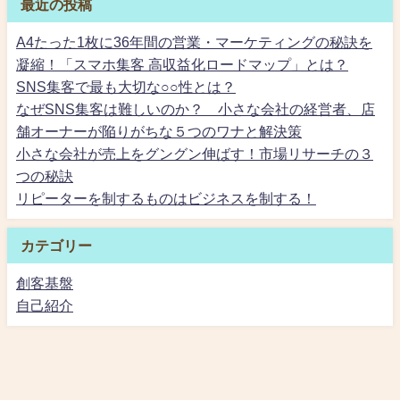
最近の投稿
A4たった1枚に36年間の営業・マーケティングの秘訣を
凝縮！「スマホ集客 高収益化ロードマップ」とは？
SNS集客で最も大切な○○性とは？
なぜSNS集客は難しいのか？ 小さな会社の経営者、店
舗オーナーが陥りがちな５つのワナと解決策
小さな会社が売上をグングン伸ばす！市場リサーチの３
つの秘訣
リピーターを制するものはビジネスを制する！
カテゴリー
創客基盤
自己紹介