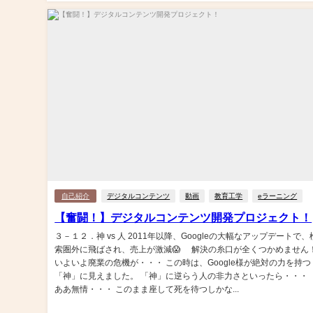
自己紹介
デジタルコンテンツ
動画
教育工学
eラーニング
【奮闘！】デジタルコンテンツ開発プロジェクト！
３－１２．神 vs 人 2011年以降、Googleの大幅なアップデートで、
索圏外に飛ばされ、売上が激減😱 解決の糸口が全くつかめません
いよいよ廃業の危機が・・・ この時は、Google様が絶対の力を持つ
「神」に見えました。 「神」に逆らう人の非力さといったら・・・
ああ無情・・・ このまま座して死を待つしかな...