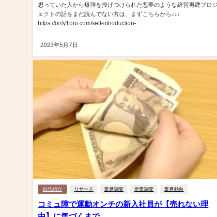
思っていた人から爆弾を投げつけられた悪夢のような経営再建プロ
ェクトの話をまだ読んでない方は、まずこちらから↓↓↓
https://only1pro.com/self-introduction-...
2023年5月7日
自己紹介
リサーチ
業界調査
産業調査
業界動向
コミュ障で運動オンチの新入社員が【売れない理
由】に気づくまで