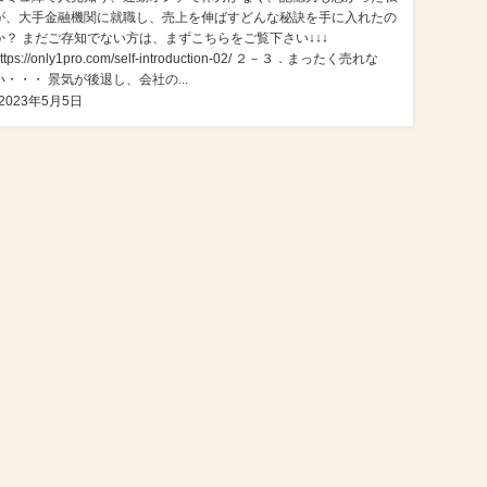
が、大手金融機関に就職し、売上を伸ばすどんな秘訣を手に入れたの
か？ まだご存知でない方は、まずこちらをご覧下さい↓↓↓
ttps://only1pro.com/self-introduction-02/ ２－３．まったく売れな
い・・・ 景気が後退し、会社の...
2023年5月5日