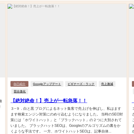
自己紹介
Googleアップデート
ビギナーズ・ラック
売上激減
競合激化
【絶対絶命！】売上が一転急落！！
検
！
３−９．白と黒 ブログによるネット集客で売上げを伸ばし、私はます
ます検索エンジン対策にのめり込むようになりました。 当時のSEO対
策には「ホワイトハット」と「ブラックハット」の２つに大別されて
いました。 ブラックハットSEOは、Googleのアルゴリズムの裏をか
くような手法です。 一方、ホワイトハットSEOは、記事自体...