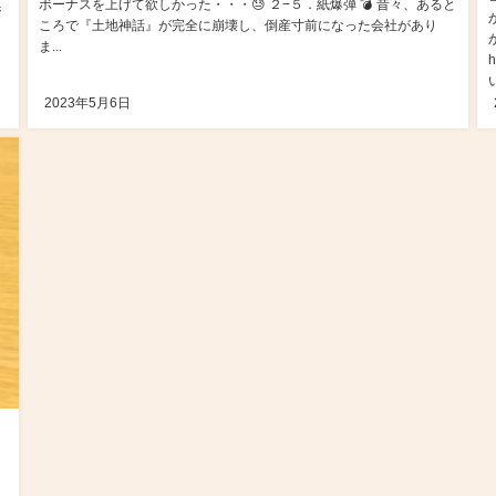
ボーナスを上げて欲しかった・・・😓 ２−５．紙爆弾 💣 昔々、あると
ジ
ころで『土地神話』が完全に崩壊し、倒産寸前になった会社があり
ま...
h
2023年5月6日