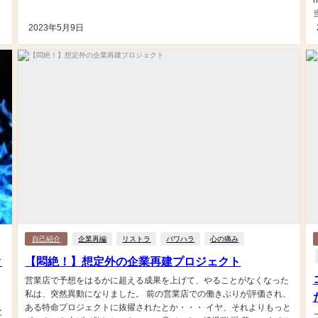
h
2023年5月9日
自己紹介
企業再編
リストラ
パワハラ
心の痛み
ク
【悶絶！】想定外の企業再建プロジェクト
営業店で予想をはるかに超える成果を上げて、やることがなくなった
私は、突然異動になりました。 前の営業店での働きぶりが評価され、
、
ある特命プロジェクトに抜擢されたとか・・・ イヤ、それよりもっと
と