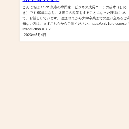
こんにちは！SNS集客の専門家 ビジネス成長コーチの篠木（しの
き）です 60歳になり、３度目の起業をすることになった理由につい
て、お話ししています。 生まれてから大学卒業までの生い立ちをご
知ない方は、まずこちらからご覧ください↓ https://only1pro.com/self
introduction-01/ ２...
2023年5月4日
100-0014 東京都千代田区永田町2-17-3