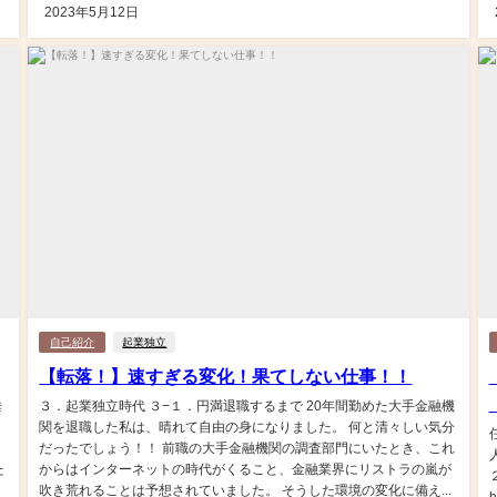
2023年5月12日
自己紹介
起業独立
【転落！】速すぎる変化！果てしない仕事！！
垂
３．起業独立時代 ３−１．円満退職するまで 20年間勤めた大手金融機
こ
関を退職した私は、晴れて自由の身になりました。 何と清々しい気分
だったでしょう！！ 前職の大手金融機関の調査部門にいたとき、これ
た
からはインターネットの時代がくること、金融業界にリストラの嵐が
吹き荒れることは予想されていました。 そうした環境の変化に備え...