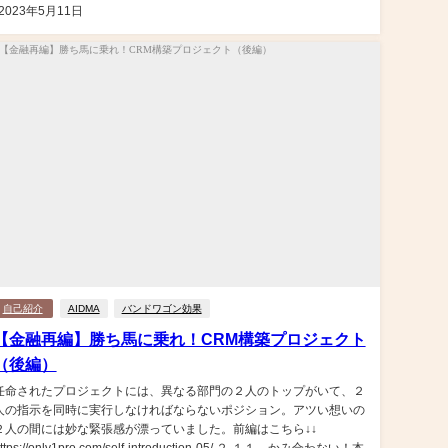
2023年5月11日
自己紹介
AIDMA
バンドワゴン効果
【金融再編】勝ち馬に乗れ！CRM構築プロジェクト
（後編）
任命されたプロジェクトには、異なる部門の２人のトップがいて、２
人の指示を同時に実行しなければならないポジション。アツい想いの
２人の間には妙な緊張感が漂っていました。前編はこちら↓↓