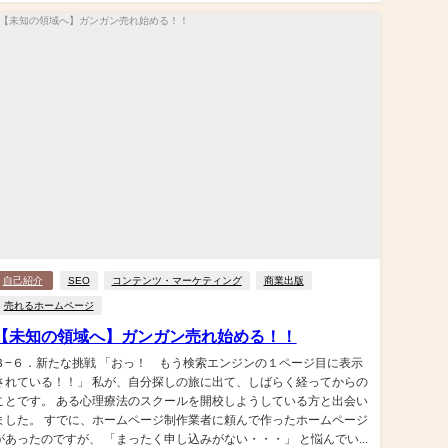
自己紹介
SEO
コンテンツ・マーケティング
商業出版
売れるホームページ
【未知の領域へ】ガンガン売れ始める！！
３−６．新たな挑戦 「おっ！ もう検索エンジンの１ページ目に表示
されている！！」 私が、自分探しの旅に出て、しばらく経ってからの
ことです。 ある心理療法のスクールを開校しようしている方と出会い
ました。 すでに、ホームページ制作業者に頼んで作ったホームページ
があったのですが、 「まったく申し込みがない・・・」 と悩んでい...