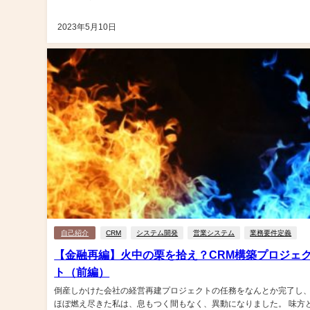
2023年5月10日
自己紹介
CRM
システム開発
営業システム
業務要件定義
【金融再編】火中の栗を拾え？CRM構築プロジェ
ト（前編）
倒産しかけた会社の経営再建プロジェクトの任務をなんとか完了し
ほぼ燃え尽きた私は、息もつく間もなく、異動になりました。 味方