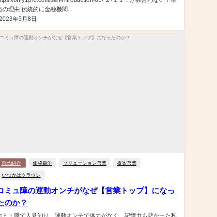
ttps://only1pro.com/self-introduction-05/ ２-１１．かみ合わない！本
当の理由 伝統的に金融機関...
2023年5月8日
自己紹介
価格競争
ソリューション営業
提案営業
いつかはクラウン
コミュ障の運動オンチがなぜ【営業トップ】になっ
たのか？
コミュ障で人見知り、運動オンチで体力がなく、記憶力も悪かった私