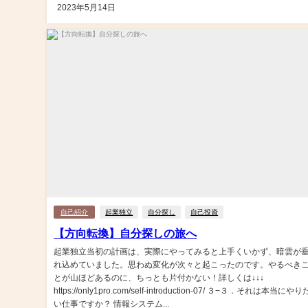
2023年5月14日
自己紹介
起業独立
自分探し
自己投資
【方向転換】自分探しの旅へ
起業独立当初の計画は、実際にやってみると上手くいかず、暗雲が
れ込めていました。思わぬ変化が次々と起こったのです。やるべき
とが山ほどあるのに、ちっとも片付かない！詳しくは↓↓↓
https://only1pro.com/self-introduction-07/ ３−３．それは本当にやり
い仕事ですか？ 情報システム...