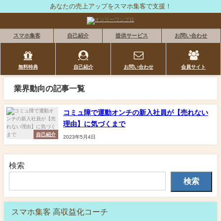
あなたの売上アップをスマホ集客で支援！
スマホ集客
自己紹介
提供サービス
お問い合わせ
無料特典
自己紹介
お問い合わせ
会員サイト
業界動向の記事一覧
コミュ障で運動オンチの新入社員が【売れない
理由】に気づくまで
自己紹介
2023年5月4日
検索
検索
スマホ集客 高収益化コーチ