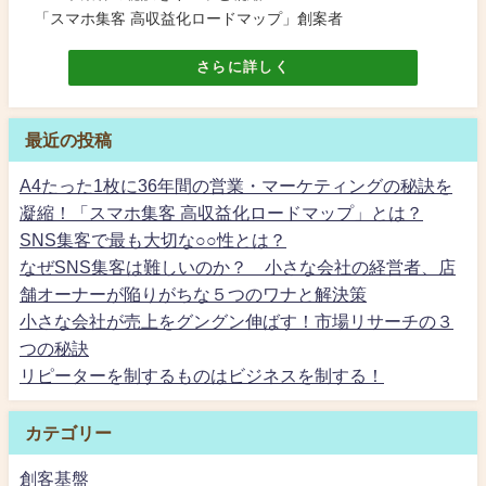
「スマホ集客 高収益化ロードマップ」創案者
さらに詳しく
最近の投稿
A4たった1枚に36年間の営業・マーケティングの秘訣を
凝縮！「スマホ集客 高収益化ロードマップ」とは？
SNS集客で最も大切な○○性とは？
なぜSNS集客は難しいのか？ 小さな会社の経営者、店
舗オーナーが陥りがちな５つのワナと解決策
小さな会社が売上をグングン伸ばす！市場リサーチの３
つの秘訣
リピーターを制するものはビジネスを制する！
カテゴリー
創客基盤