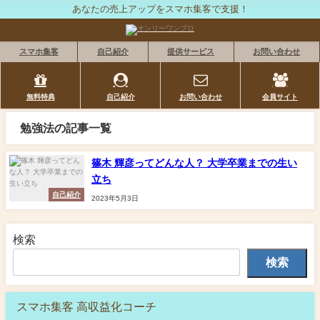
あなたの売上アップをスマホ集客で支援！
スマホ集客
自己紹介
提供サービス
お問い合わせ
無料特典
自己紹介
お問い合わせ
会員サイト
勉強法の記事一覧
篠木 輝彦ってどんな人？ 大学卒業までの生い
立ち
自己紹介
2023年5月3日
検索
検索
スマホ集客 高収益化コーチ