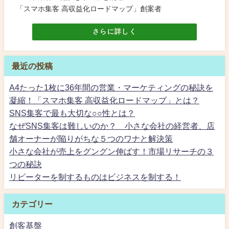
「スマホ集客 高収益化ロードマップ」創案者
さらに詳しく
最近の投稿
A4たった1枚に36年間の営業・マーケティングの秘訣を
凝縮！「スマホ集客 高収益化ロードマップ」とは？
SNS集客で最も大切な○○性とは？
なぜSNS集客は難しいのか？ 小さな会社の経営者、店
舗オーナーが陥りがちな５つのワナと解決策
小さな会社が売上をグングン伸ばす！市場リサーチの３
つの秘訣
リピーターを制するものはビジネスを制する！
カテゴリー
創客基盤