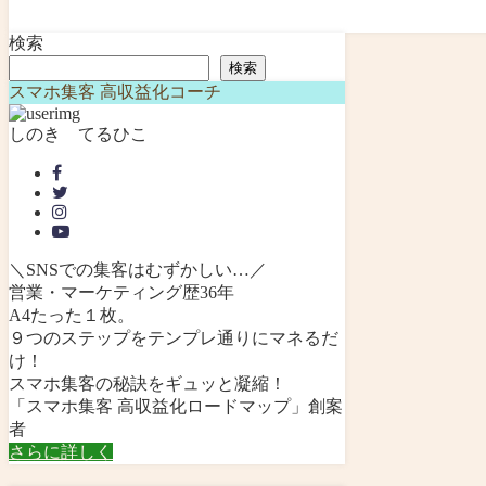
検索
検索
スマホ集客 高収益化コーチ
しのき てるひこ
＼SNSでの集客はむずかしい…／
営業・マーケティング歴36年
A4たった１枚。
９つのステップをテンプレ通りにマネるだ
け！
スマホ集客の秘訣をギュッと凝縮！
「スマホ集客 高収益化ロードマップ」創案
者
さらに詳しく