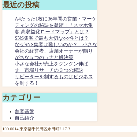
最近の投稿
A4たった1枚に36年間の営業・マーケ
ティングの秘訣を凝縮！「スマホ集
客 高収益化ロードマップ」とは？
SNS集客で最も大切な○○性とは？
なぜSNS集客は難しいのか？ 小さな
会社の経営者、店舗オーナーが陥り
がちな５つのワナと解決策
小さな会社が売上をグングン伸ば
す！市場リサーチの３つの秘訣
リピーターを制するものはビジネス
を制する！
カテゴリー
創客基盤
自己紹介
100-0014 東京都千代田区永田町2-17-3