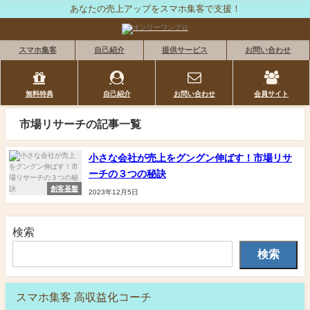
あなたの売上アップをスマホ集客で支援！
スマホ集客
自己紹介
提供サービス
お問い合わせ
無料特典
自己紹介
お問い合わせ
会員サイト
市場リサーチの記事一覧
小さな会社が売上をグングン伸ばす！市場リサ
ーチの３つの秘訣
創客基盤
2023年12月5日
検索
検索
スマホ集客 高収益化コーチ