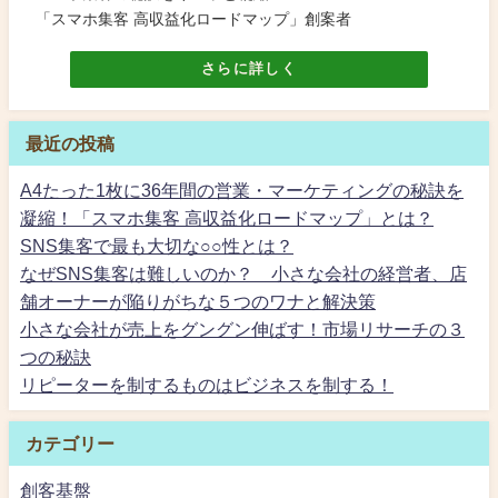
「スマホ集客 高収益化ロードマップ」創案者
さらに詳しく
最近の投稿
A4たった1枚に36年間の営業・マーケティングの秘訣を
凝縮！「スマホ集客 高収益化ロードマップ」とは？
SNS集客で最も大切な○○性とは？
なぜSNS集客は難しいのか？ 小さな会社の経営者、店
舗オーナーが陥りがちな５つのワナと解決策
小さな会社が売上をグングン伸ばす！市場リサーチの３
つの秘訣
リピーターを制するものはビジネスを制する！
カテゴリー
創客基盤